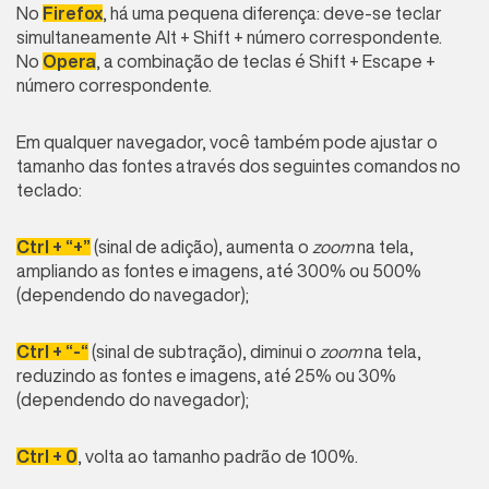
No
Firefox
, há uma pequena diferença: deve-se teclar
simultaneamente Alt + Shift + número correspondente.
No
Opera
, a combinação de teclas é Shift + Escape +
número correspondente.
Em qualquer navegador, você também pode ajustar o
tamanho das fontes através dos seguintes comandos no
teclado:
Ctrl + “+”
(sinal de adição), aumenta o
zoom
na tela,
ampliando as fontes e imagens, até 300% ou 500%
(dependendo do navegador);
Ctrl + “-“
(sinal de subtração), diminui o
zoom
na tela,
reduzindo as fontes e imagens, até 25% ou 30%
(dependendo do navegador);
Ctrl + 0
, volta ao tamanho padrão de 100%.